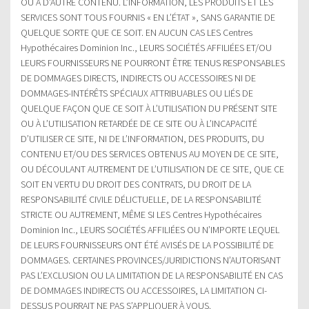
OU À D’AUTRE CONTENU. L’INFORMATION, LES PRODUITS ET LES
SERVICES SONT TOUS FOURNIS « EN L’ÉTAT », SANS GARANTIE DE
QUELQUE SORTE QUE CE SOIT. EN AUCUN CAS LES Centres
Hypothécaires Dominion Inc., LEURS SOCIÉTÉS AFFILIÉES ET/OU
LEURS FOURNISSEURS NE POURRONT ÊTRE TENUS RESPONSABLES
DE DOMMAGES DIRECTS, INDIRECTS OU ACCESSOIRES NI DE
DOMMAGES-INTÉRÊTS SPÉCIAUX ATTRIBUABLES OU LIÉS DE
QUELQUE FAÇON QUE CE SOIT À L’UTILISATION DU PRÉSENT SITE
OU À L’UTILISATION RETARDÉE DE CE SITE OU À L’INCAPACITÉ
D’UTILISER CE SITE, NI DE L’INFORMATION, DES PRODUITS, DU
CONTENU ET/OU DES SERVICES OBTENUS AU MOYEN DE CE SITE,
OU DÉCOULANT AUTREMENT DE L’UTILISATION DE CE SITE, QUE CE
SOIT EN VERTU DU DROIT DES CONTRATS, DU DROIT DE LA
RESPONSABILITÉ CIVILE DÉLICTUELLE, DE LA RESPONSABILITÉ
STRICTE OU AUTREMENT, MÊME SI LES Centres Hypothécaires
Dominion Inc., LEURS SOCIÉTÉS AFFILIÉES OU N’IMPORTE LEQUEL
DE LEURS FOURNISSEURS ONT ÉTÉ AVISÉS DE LA POSSIBILITÉ DE
DOMMAGES. CERTAINES PROVINCES/JURIDICTIONS N’AUTORISANT
PAS L’EXCLUSION OU LA LIMITATION DE LA RESPONSABILITÉ EN CAS
DE DOMMAGES INDIRECTS OU ACCESSOIRES, LA LIMITATION CI-
DESSUS POURRAIT NE PAS S’APPLIQUER À VOUS.