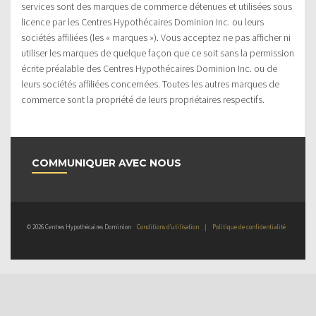
services sont des marques de commerce détenues et utilisées sous
licence par les Centres Hypothécaires Dominion Inc. ou leurs
sociétés affiliées (les « marques »). Vous acceptez ne pas afficher ni
utiliser les marques de quelque façon que ce soit sans la permission
écrite préalable des Centres Hypothécaires Dominion Inc. ou de
leurs sociétés affiliées concernées. Toutes les autres marques de
commerce sont la propriété de leurs propriétaires respectifs.
COMMUNIQUER AVEC NOUS
© 2026 Centres Hypothécaires Dominion
Conditions d’utilisation
|
Politique de confidentialité